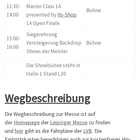
11:30-
Master Class 1A
Bühne
14:00
presented by
Yo-Shop
1A Open Finale
Siegerehrung
15:00-
Versteigerung Backdrop
Bühne
16:00
Shows der Meister
Die Showbühne steht in
Halle 1 Stand L30
Wegbeschreibung
Die Wegbeschreibung zur Messe ist auf
der
Homepage
der
Leipziger Messe
zu finden
und
hier
gibt es die Fahrpläne der
LVB
. Die
Eintrittskarten berechtigen auch zur kostenfreien Hin-