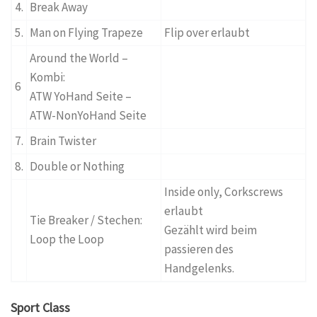
4.
Break Away
5.
Man on Flying Trapeze
Flip over erlaubt
Around the World –
Kombi:
6
ATW YoHand Seite –
ATW-NonYoHand Seite
7.
Brain Twister
8.
Double or Nothing
Inside only, Corkscrews
erlaubt
Tie Breaker / Stechen:
Gezählt wird beim
Loop the Loop
passieren des
Handgelenks.
Sport Class