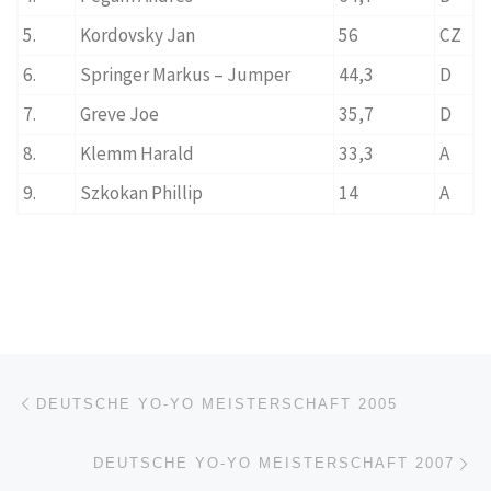
5.
Kordovsky Jan
56
CZ
6.
Springer Markus – Jumper
44,3
D
7.
Greve Joe
35,7
D
8.
Klemm Harald
33,3
A
9.
Szkokan Phillip
14
A
Beitragsnavigation
Vorheriger Beitrag
DEUTSCHE YO-YO MEISTERSCHAFT 2005
Nä
DEUTSCHE YO-YO MEISTERSCHAFT 2007