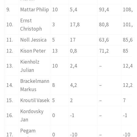
9.
Mattar Philip
10
5,4
93,4
108,8
Ernst
10.
3
17,8
80,8
101,6
Christoph
11.
Noll Jessica
5
17
63,6
85,6
12.
Kison Peter
13
0,8
71,2
85
Kienholz
13.
10
2,4
–
12,4
Julian
Brackelmann
14.
8
4,2
–
12,2
Markus
15.
Kroutil Vasek
5
2
–
7
Kordovsky
16.
0
-1
–
-1
Jan
Pegam
17.
0
-10
–
-10