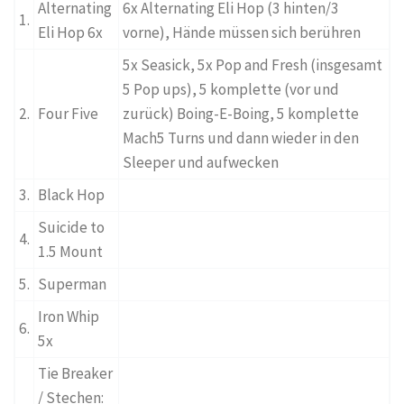
Alternating
6x Alternating Eli Hop (3 hinten/3
1.
Eli Hop 6x
vorne), Hände müssen sich berühren
5x Seasick, 5x Pop and Fresh (insgesamt
5 Pop ups), 5 komplette (vor und
2.
Four Five
zurück) Boing-E-Boing, 5 komplette
Mach5 Turns und dann wieder in den
Sleeper und aufwecken
3.
Black Hop
Suicide to
4.
1.5 Mount
5.
Superman
Iron Whip
6.
5x
Tie Breaker
/ Stechen: