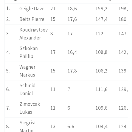
1.
Geigle Dave
21
18,6
159,2
198,8
2.
Beitz Pierre
15
17,6
147,4
180
Koudriavtsev
3.
8
17
122
147
Alexander
Szkokan
4.
17
16,4
108,8
142,2
Phillip
Wagner
5.
15
17,8
106,2
139
Markus
Schmid
6.
11
7
111,6
129,6
Daniel
Zimovcak
7.
11
6
109,6
126,6
Lukas
Siegrist
8.
13
6,6
104,4
124
Martin