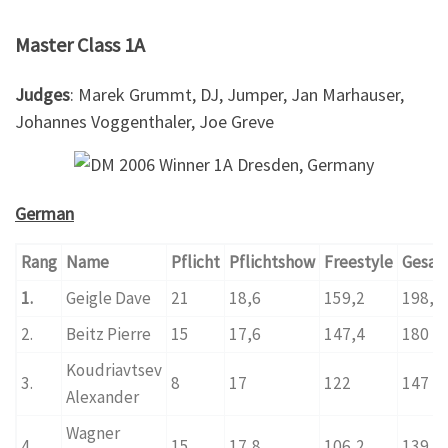
Master Class 1A
Judges
: Marek Grummt, DJ, Jumper, Jan Marhauser,
Johannes Voggenthaler, Joe Greve
German
Rang
Name
Pflicht
Pflichtshow
Freestyle
Gesam
1.
Geigle Dave
21
18,6
159,2
198,8
2.
Beitz Pierre
15
17,6
147,4
180
Koudriavtsev
3.
8
17
122
147
Alexander
Wagner
4.
15
17,8
106,2
139