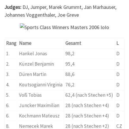
Judges:
DJ, Jumper, Marek Grummt, Jan Marhauser,
Johannes Voggenthaler, Joe Greve
Rang
Name
Gesamt
L
1.
Hankel Jonas
98,2
D
2.
Künzel Benjamin
95,4
D
3.
Düren Martin
88,6
D
4.
Koutsogianni Virginia
76,2
D
5.
Voß Tobias
62,4 (nach Stechen +5)
D
6.
Juncker Maximilian
28 (nach Stechen +4)
D
6.
Kochmann Mateusz
28 (nach Stechen +4)
D
8.
Nemecek Marek
28 (nach Stechen +2)
CZ