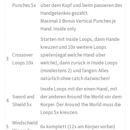
Punches 5x
über dem Kopf und beim passieren des
Handgelenkes gezählt.
Maximal 2 Bonus Vertical Punches je
Hand. Inside only
Starten mit Inside Loops, dann Hände
kreuzen und 10x weitere Loops
Crossover
spielen(egal welche Hand über
3.
Loops 10x
welche), dann zurück in Inside Loops
(mindestens 2) und fangen. Alles
natürlich ohne catch dazwischen!
Inside Loops mit der einen Hand, mit
Sword and
der anderen Around the World vor dem
4.
Shield 5x
Körper. Der Around the World muss die
Loops 5x kreuzen.
Windschield
5.
6x komplett (12x am Körper vorbei)