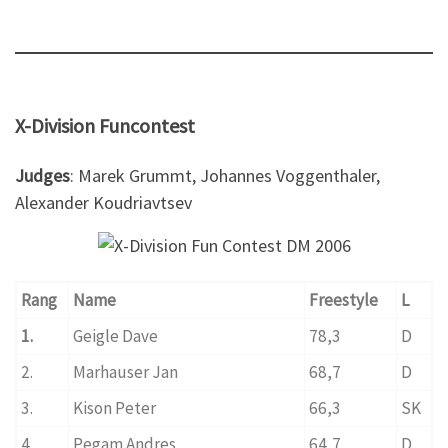
X-Division Funcontest
Judges
: Marek Grummt, Johannes Voggenthaler,
Alexander Koudriavtsev
Rang
Name
Freestyle
L
1.
Geigle Dave
78,3
D
2.
Marhauser Jan
68,7
D
3.
Kison Peter
66,3
SK
4.
Pegam Andres
64,7
D