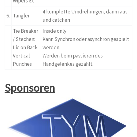
Wipers 6x
4 komplette Umdrehungen, dann raus
6.
Tangler
und catchen
Tie Breaker
Inside only
/ Stechen:
Kann Synchron oder asynchron gespielt
Lie on Back
werden.
Vertical
Werden beim passieren des
Punches
Handgelenkes gezählt.
Sponsoren