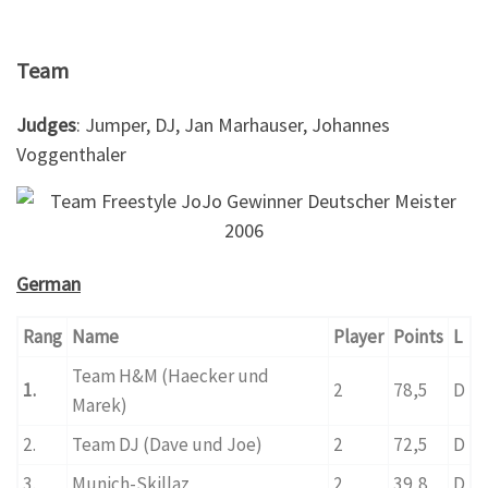
Team
Judges
: Jumper, DJ, Jan Marhauser, Johannes
Voggenthaler
German
Rang
Name
Player
Points
L
Team H&M (Haecker und
1.
2
78,5
D
Marek)
2.
Team DJ (Dave und Joe)
2
72,5
D
3.
Munich-Skillaz
2
39,8
D