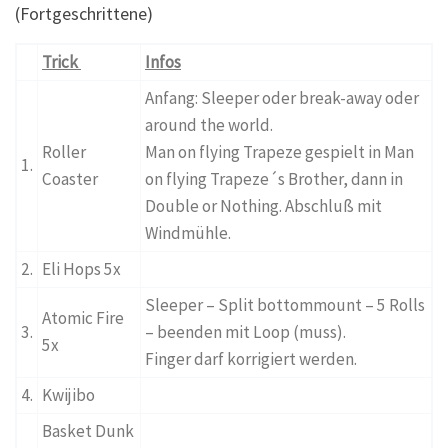
(Fortgeschrittene)
Trick
Infos
Anfang: Sleeper oder break-away oder
around the world.
Roller
Man on flying Trapeze gespielt in Man
1.
Coaster
on flying Trapeze´s Brother, dann in
Double or Nothing. Abschluß mit
Windmühle.
2.
Eli Hops 5x
Sleeper – Split bottommount – 5 Rolls
Atomic Fire
3.
– beenden mit Loop (muss).
5x
Finger darf korrigiert werden.
4.
Kwijibo
Basket Dunk