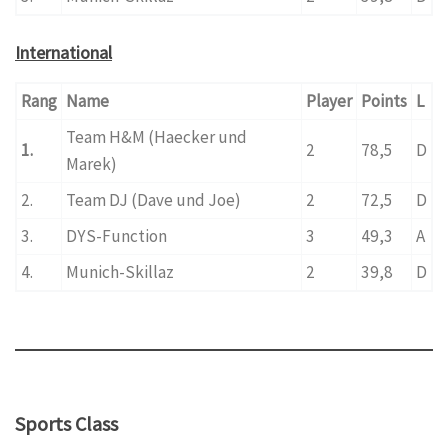
International
Rang
Name
Player
Points
L
Team H&M (Haecker und
1.
2
78,5
D
Marek)
2.
Team DJ (Dave und Joe)
2
72,5
D
3.
DYS-Function
3
49,3
A
4.
Munich-Skillaz
2
39,8
D
Sports Class