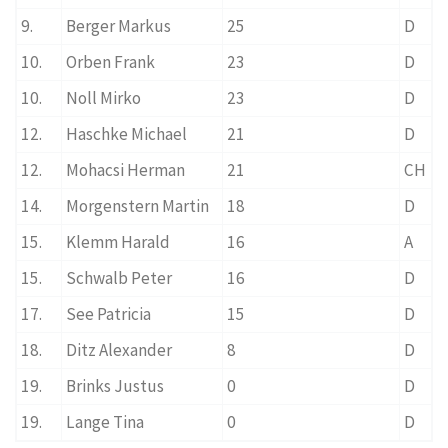
9.
Berger Markus
25
D
10.
Orben Frank
23
D
10.
Noll Mirko
23
D
12.
Haschke Michael
21
D
12.
Mohacsi Herman
21
CH
14.
Morgenstern Martin
18
D
15.
Klemm Harald
16
A
15.
Schwalb Peter
16
D
17.
See Patricia
15
D
18.
Ditz Alexander
8
D
19.
Brinks Justus
0
D
19.
Lange Tina
0
D