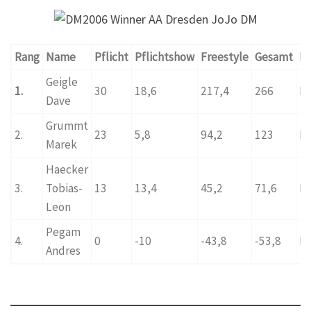
Rang
Name
Pflicht
Pflichtshow
Freestyle
Gesamt
L
Geigle
1.
30
18,6
217,4
266
D
Dave
Grummt
2.
23
5,8
94,2
123
D
Marek
Haecker
3.
Tobias-
13
13,4
45,2
71,6
D
Leon
Pegam
4.
0
-10
-43,8
-53,8
D
Andres