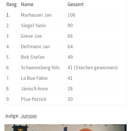
Rang
Name
Gesamt
1.
Marhauser Jan
106
2.
Siegel Yaniv
90
3.
Greve Joe
66
4.
Dellmann Jan
64
5.
Birk Stefan
49
6.
Schweinsberg Nils
41 (Stechen gewonnen)
7.
Lo Bue Fabio
41
8.
Jänisch Anna
28
9.
Plue Patrick
20
Judge:
Jumper