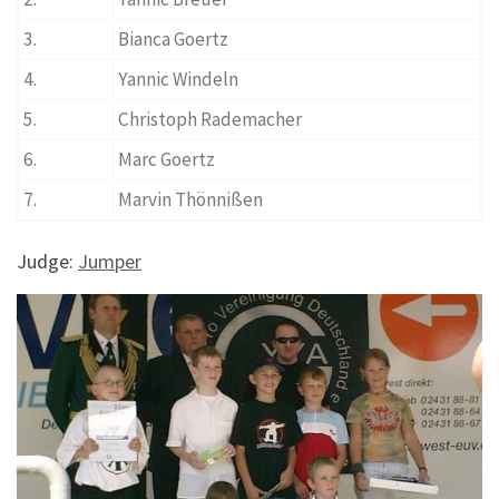
3.
Bianca Goertz
4.
Yannic Windeln
5.
Christoph Rademacher
6.
Marc Goertz
7.
Marvin Thönnißen
Judge:
Jumper